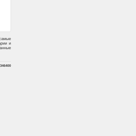
 самые
арии и
санные
346400