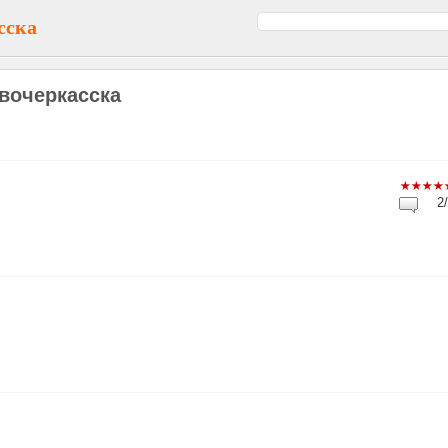
сска
вочеркасска
2/