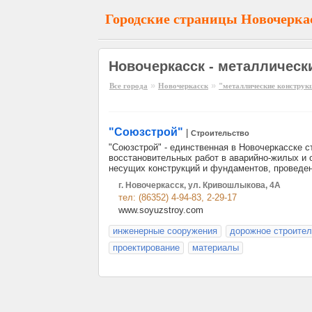
Городские страницы Новочерка
Новочеркасск - металлическ
»
»
Все города
Новочеркасск
"металлические конструк
"Союзстрой"
|
Строительство
"Союзстрой" - единственная в Новочеркасске 
восстановительных работ в аварийно-жилых и
несущих конструкций и фундаментов, проведе
г. Новочеркасск, ул. Кривошлыкова, 4А
тел: (86352) 4-94-83, 2-29-17
www.soyuzstroy.com
инженерные сооружения
дорожное строител
проектирование
материалы