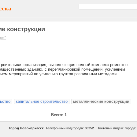
сска
ие конструкции
ции"
строительная организация, выполняющая полный комплекс ремонтно-
 общественных зданиях, с перепланировкой помещений, усилением
нием мероприятий по усилению грунтов различными методами.
ьство
капитальное строительство
металлические конструкции
Всего: 1
Город Новочеркасск.
Телефонный код города:
86352
Почтовый индекс города: